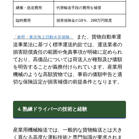
継搬・急送費用
代替輸送手段の費用を補償
臨時費用
損害保険金の10％、200万円限度
また、貨物自動車運
「参照：東京海上日動火災保険」
送事業法に基づく標準運送約款では、運送業者の
損害賠償責任の範囲や免責事項が明確に定められ
ており、高価品については荷送人が種類及び価額
を明告することが義務付けられています。産業用
機械のような高額貨物では、事前の価額申告と適
切な保険設定が損害補償の前提条件となります。
4. 熟練ドライバーの技術と経験
産業用機械輸送では、一般的な貨物輸送とは大き
く異なる高度な運転技術と専門知識が要求されま