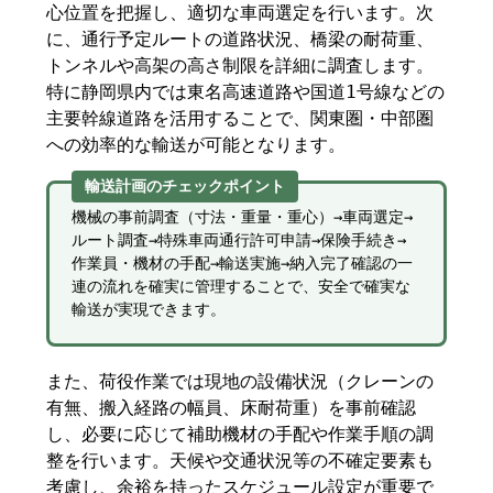
心位置を把握し、適切な車両選定を行います。次
に、通行予定ルートの道路状況、橋梁の耐荷重、
トンネルや高架の高さ制限を詳細に調査します。
特に静岡県内では東名高速道路や国道1号線などの
主要幹線道路を活用することで、関東圏・中部圏
への効率的な輸送が可能となります。
輸送計画のチェックポイント
機械の事前調査（寸法・重量・重心）→車両選定→
ルート調査→特殊車両通行許可申請→保険手続き→
作業員・機材の手配→輸送実施→納入完了確認の一
連の流れを確実に管理することで、安全で確実な
輸送が実現できます。
また、荷役作業では現地の設備状況（クレーンの
有無、搬入経路の幅員、床耐荷重）を事前確認
し、必要に応じて補助機材の手配や作業手順の調
整を行います。天候や交通状況等の不確定要素も
考慮し、余裕を持ったスケジュール設定が重要で