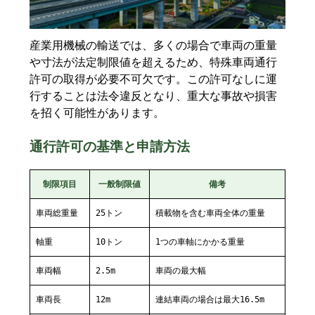
産業用機械の輸送では、多くの場合で車両の重量
や寸法が法定制限値を超えるため、特殊車両通行
許可の取得が必要不可欠です。この許可なしに運
行することは法令違反となり、重大な事故や損害
を招く可能性があります。
通行許可の基準と申請方法
制限項目
一般制限値
備考
車両総重量
25トン
積載物を含む車両全体の重量
軸重
10トン
1つの車軸にかかる重量
車両幅
2.5m
車両の最大幅
車両長
12m
連結車両の場合は最大16.5m