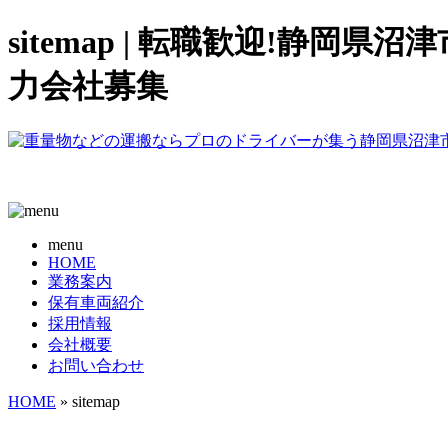
sitemap | 転職歓迎!静
力会社募集
menu
HOME
業務案内
保有車両紹介
採用情報
会社概要
お問い合わせ
HOME
» sitemap