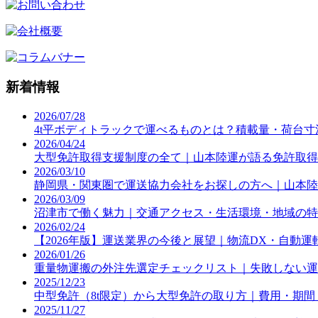
新着情報
2026/07/28
4t平ボディトラックで運べるものとは？積載量・荷台
2026/04/24
大型免許取得支援制度の全て｜山本陸運が語る免許取得
2026/03/10
静岡県・関東圏で運送協力会社をお探しの方へ｜山本陸
2026/03/09
沼津市で働く魅力｜交通アクセス・生活環境・地域の特
2026/02/24
【2026年版】運送業界の今後と展望｜物流DX・自動
2026/01/26
重量物運搬の外注先選定チェックリスト｜失敗しない運
2025/12/23
中型免許（8t限定）から大型免許の取り方｜費用・期間
2025/11/27