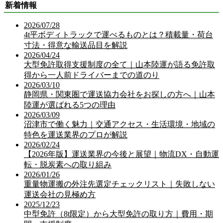
新着情報
2026/07/28
4t平ボディトラックで運べるものとは？積載量・荷台
寸法・得意な輸送品目を解説
2026/04/24
大型免許取得支援制度の全て｜山本陸運が語る免許取
得から一人前ドライバーまでの道のり
2026/03/10
静岡県・関東圏で運送協力会社をお探しの方へ｜山本
陸運が選ばれる5つの理由
2026/03/09
沼津市で働く魅力｜交通アクセス・生活環境・地域の
特色を運送業界のプロが解説
2026/02/24
【2026年版】運送業界の今後と展望｜物流DX・自動運
転・脱炭素への取り組み
2026/01/26
重量物運搬の外注先選定チェックリスト｜失敗しない
運送会社の見極め方
2025/12/23
中型免許（8t限定）から大型免許の取り方｜費用・期