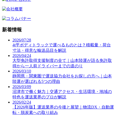
新着情報
2026/07/28
4t平ボディトラックで運べるものとは？積載量・荷台
寸法・得意な輸送品目を解説
2026/04/24
大型免許取得支援制度の全て｜山本陸運が語る免許取
得から一人前ドライバーまでの道のり
2026/03/10
静岡県・関東圏で運送協力会社をお探しの方へ｜山本
陸運が選ばれる5つの理由
2026/03/09
沼津市で働く魅力｜交通アクセス・生活環境・地域の
特色を運送業界のプロが解説
2026/02/24
【2026年版】運送業界の今後と展望｜物流DX・自動運
転・脱炭素への取り組み