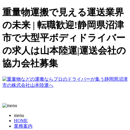
重量物運搬で見える運送業界
の未来 | 転職歓迎!静岡県沼津
市で大型平ボディドライバー
の求人は山本陸運|運送会社の
協力会社募集
menu
HOME
業務案内