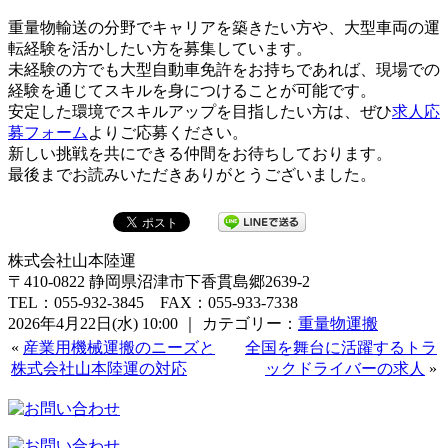
重量物輸送の分野でキャリアを築きたい方や、大型車両の運
転経験を活かしたい方を募集しています。
未経験の方でも大型自動車免許をお持ちであれば、現場での
経験を通じてスキルを身につけることが可能です。
安定した環境でスキルアップを目指したい方は、ぜひ
求人応
募フォーム
よりご応募ください。
新しい挑戦を共にできる仲間をお待ちしております。
最後までお読みいただきありがとうございました。
株式会社山本陸運
〒410-0822 静岡県沼津市下香貫島郷2639-2
TEL：055-932-3845 FAX：055-933-7338
2026年4月22日(水) 10:00 ｜ カテゴリー：
重量物運搬
«
産業用機械運搬のニーズと
全国を舞台に活躍するトラ
株式会社山本陸運の対応
ックドライバーの求人
»